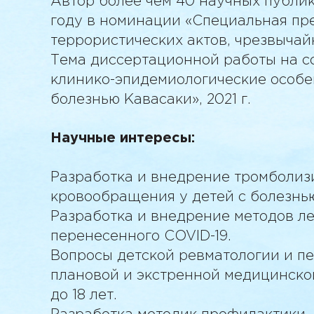
Автор более чем 40 научных публик
будет отправлен Вам на почту
Для восстановления пароля введите
году в номинации «Специальная пр
подтверждения будет отправлен Ва
террористических актов, чрезвычай
Тема диссертационной работы на с
Отправить код еще раз
клинико-эпидемиологические особе
Повторно отправить код можно через
3
болезнью Кавасаки», 2021 г.
Запомнить меня
Научные интересы:
Отправить код на 
Сменить парол
Войти
Отправить
Отправить код на 
Разработка и внедрение тромболиз
Есть аккаунт?
Во
Есть аккаунт?
Во
кровообращения у детей с болезнь
Нет аккаунта?
Зарегистрир
Есть аккаунт?
Войти
Есть аккаунт?
Во
Разработка и внедрение методов л
перенесенного COVID-19.
Вопросы детской ревматологии и п
плановой и экстренной медицинско
до 18 лет.