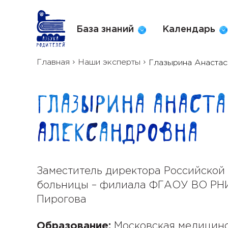
База знаний
Календарь
Главная
Наши эксперты
Глазырина Анастаси
Глазырина Анаст
Александровна
Заместитель директора Российской
больницы – филиала ФГАОУ ВО РНИ
Пирогова
Образование:
Московская медицинс