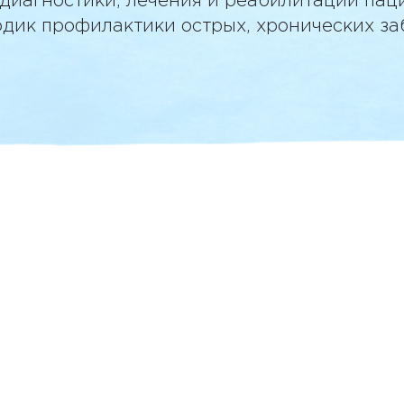
диагностики, лечения и реабилитации паци
одик профилактики острых, хронических за