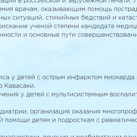
аций в российской и зарубежной печати. 
 ваш email. Код
емия врачам, оказывающим помощь постра
м на почту
ных ситуаций, стихийных бедствий и катас
оискание ученой степени кандидата меди
нности и основные пути совершенствован
0
секунд
Забыли пароль?
почту
ь
почту
иса у детей с острым инфарктом миокарда
йти
йти
ю Кавасаки.
оваться
йти
ечения у детей с мультисистемным воспали
едиатрии, организация оказания многопр
й помощи детям и подросткам с ревматиче