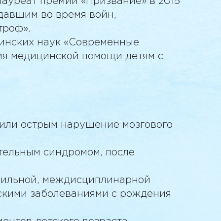
Лауреат премии «Призвание» в 2015
давшим во время войн,
троф».
цинских наук «Современные
ия медицинской помощи детям с
 или острым нарушение мозгового
тельным синдромом, после
офильной, междисциплинарной
скими заболеваниями с рождения