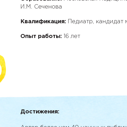
И.М. Сеченова
Квалификация:
Педиатр, кандидат 
Опыт работы:
16 лет
Достижения:
Регистрация
Забыли пароль
Вход
Забыли пароль
Регистрация
Для регистрации заполните данные.
Придумайте новый пароль