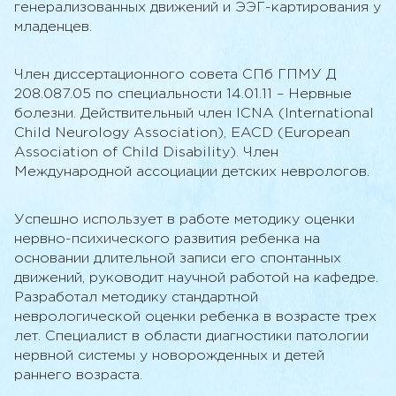
дадут компетентный ответ, а Вам на почту
генерализованных движений и ЭЭГ-картирования у
прийдет уведомление о размещении статьи
младенцев.
на сайте
Регистрация
Регистрация
Вход
Забыли пароль
Для регистрации заполните данные. Код
Забыли пароль
Член диссертационного совета СПб ГПМУ Д
подтверждения будет отправлен Вам на
Придумайте новый пароль
208.087.05 по специальности 14.01.11 – Нервные
почту
Для восстановления пароля введите ваш
email. Код подтверждения будет отправлен
болезни. Действительный член ICNA (International
Вам на почту
Child Neurology Association), EACD (European
Association of Child Disability). Член
Международной ассоциации детских неврологов.
Отправить код еще раз
Повторно отправить код можно через
30
секунд
Успешно использует в работе методику оценки
Запомнить меня
Забыли пароль?
нервно-психического развития ребенка на
основании длительной записи его спонтанных
Отправить код на почту
движений, руководит научной работой на кафедре.
Сменить пароль
Войти
Отправить
Разработал методику стандартной
Отправить код на почту
неврологической оценки ребенка в возрасте трех
Есть аккаунт?
Войти
Есть аккаунт?
лет. Специалист в области диагностики патологии
Нет аккаунта?
Войти
Есть аккаунт?
Зарегистрироваться
Войти
нервной системы у новорожденных и детей
Есть аккаунт?
Войти
раннего возраста.