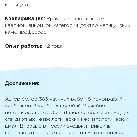
института
Квалификация:
Врач-невролог высшей
квалификационной категории, доктор медицинских
наук, профессор
Опыт работы:
42 года
Достижения:
Расскажите мне о:
Автор более 385 научных работ, 8 монографий, 4
учебников, 8 учебных пособий, 2 учебно-
методических пособий. Является создателем двух
Материалы на сайте размещаются на
стандартных неврологических неонатологических
вопросы пользователей в приоритетном
шкал. Впервые в России внедрил принципы
порядке. Вы можете наиболее
интересующий вопрос и наши эксперты
неврологии развития и применил методы оценки