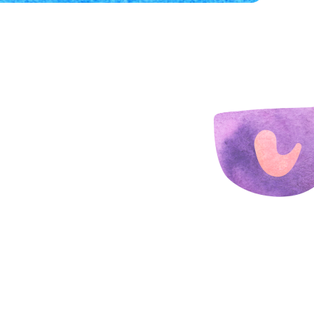
ожете наиболее интересующий
 компетентный ответ, а Вам на
 размещении статьи на сайте